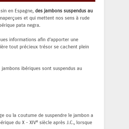
gasin en Espagne,
des jambons suspendus au
inaperçues et qui mettent nos sens à rude
ibérique pata negra.
ques informations afin d’apporter une
ière tout précieux trésor se cachent plein
les jambons ibériques sont suspendus au
age ou la coutume de suspendre le jambon a
e
bérique du X - XIV
siècle après J.C., lorsque