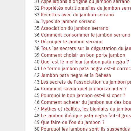
31
Appellations d'origine du jambon serrano
32
Propriétés nutritionnelles du jambon ser
33
Recettes avec du jambon serrano
34
Types de jambon serrano
35
Association du jambon serrano
36
Comment consommer le jambon serrano
37
Découper le jambon serrano
38
Tous les secrets sur la dégustation du j
39
Comment choisir un bon porte jambon
40
Quel est le meilleur jambon pata negra ?
41
Le terme jambon pata negra est-il correc
42
Jambon pata negra et la Dehesa
43
Les secrets de l'association du jambon p
44
Comment savoir quel jambon acheter ?
45
Pourquoi le bon jambon est-il si cher ?
46
Comment acheter du jambon sur des bout
47
Mythes et réalités, les bienfaits du jambo
48
Le jambon ibérique pata negra fait-il gros
49
Que faire de l’os du jambon ?
50
Pourquoi les jambons sont-ils suspendus