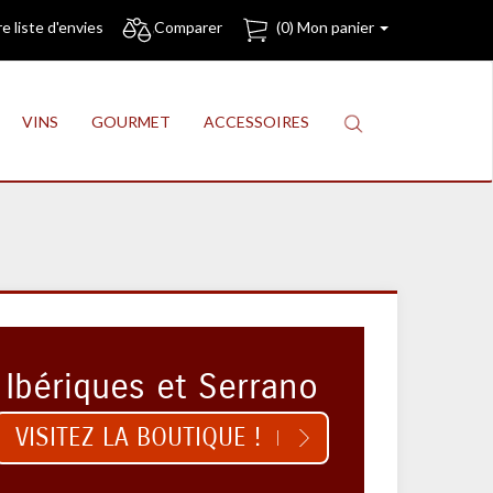
e liste d'envies
Comparer
(
0
) Mon panier
VINS
GOURMET
ACCESSOIRES
 Ibériques et Serrano
VISITEZ LA BOUTIQUE !