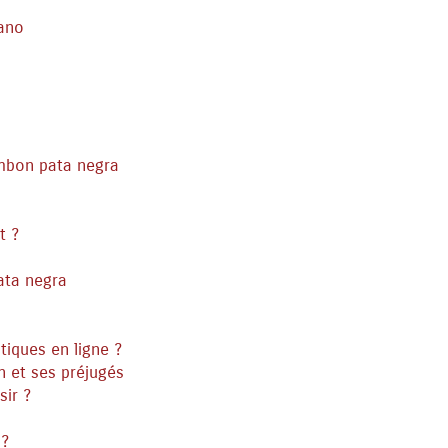
rano
ambon pata negra
t ?
ata negra
iques en ligne ?
n et ses préjugés
sir ?
 ?