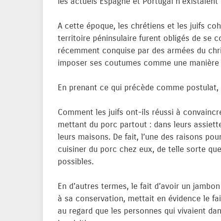
les actuels Espagne et Portugal n’existaient
A cette époque, les chrétiens et les juifs coh
territoire péninsulaire furent obligés de se 
récemment conquise par des armées du chr
imposer ses coutumes comme une manière p
En prenant ce qui précède comme postulat, s
Comment les juifs ont-ils réussi à convaincre
mettant du porc partout : dans leurs assiett
leurs maisons. De fait, l’une des raisons pou
cuisiner du porc chez eux, de telle sorte que
possibles.
En d’autres termes, le fait d’avoir un jambo
à sa conservation, mettait en évidence le fait
au regard que les personnes qui vivaient dan