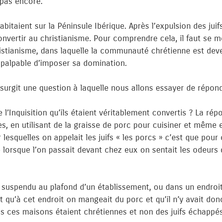
 pas encore.
abitaient sur la Péninsule Ibérique. Après l’expulsion des juif
convertir au christianisme. Pour comprendre cela, il faut se m
istianisme, dans laquelle la communauté chrétienne est d
alpable d’imposer sa domination.
urgit une question à laquelle nous allons essayer de répond
 l’Inquisition qu’ils étaient véritablement convertis ? La répo
es, en utilisant de la graisse de porc pour cuisiner et mêm
r lesquelles on appelait les juifs « les porcs » c’est que pou
 lorsque l’on passait devant chez eux on sentait les odeurs d
n suspendu au plafond d’un établissement, ou dans un endroit
 qu’à cet endroit on mangeait du porc et qu’il n’y avait donc 
s ces maisons étaient chrétiennes et non des juifs échappés