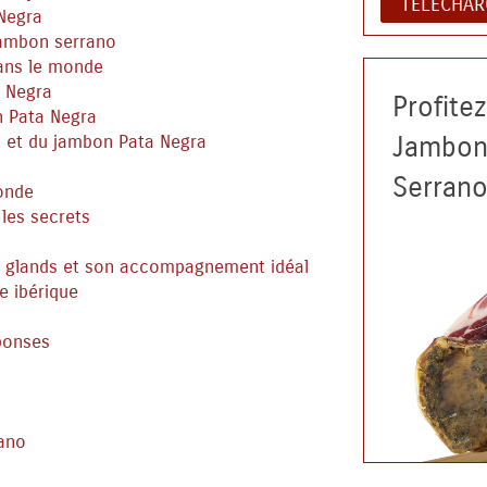
TÉLÉCHAR
 Negra
jambon serrano
ans le monde
a Negra
Profite
n Pata Negra
Jambons
 et du jambon Pata Negra
Serran
onde
les secrets
x glands et son accompagnement idéal
e ibérique
ponses
rano